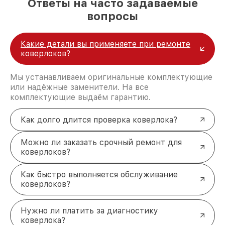
Ответы на часто задаваемые
Гарантию на работы
: подтверждение
вопросы
надёжности выполненного ремонта.
Ремонт коверлоков Pfaff:
профессионально и надёжно
Какие детали вы применяете при ремонте
Для восстановления работы вашего коверлока
коверлоков?
достаточно связаться с нашим сервисным
центром. Мы поможем вернуть технику к
Мы устанавливаем оригинальные комплектующие
идеальному состоянию, обеспечив качественные
или надёжные заменители. На все
швы и комфорт в работе. Звоните по номеру +7
комплектующие выдаём гарантию.
(812) 214-74-99 или приходите по адресу
Лиговский проспект, 153, лит. А.
Как долго длится проверка коверлока?
Можно ли заказать срочный ремонт для
коверлоков?
Как быстро выполняется обслуживание
коверлоков?
Нужно ли платить за диагностику
коверлока?