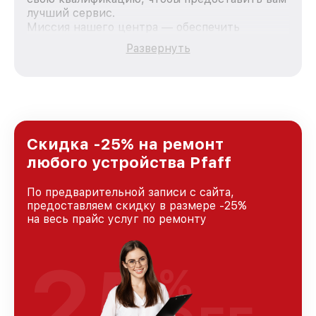
лучший сервис.
Миссия нашего центра — обеспечить
качественный и доступный ремонт для
Развернуть
каждого пользователя продукции Pfaff, вне
зависимости от сложности поломки. Мы
стремимся к тому, чтобы каждый клиент был
удовлетворен скоростью и качеством
предоставляемых услуг. Наша цель — стать
лучшим сервисным центром Pfaff в городе
Санкт-Петербурге, постоянно повышая
Скидка -25% на ремонт
уровень доверия и лояльности наших
любого устройства Pfaff
клиентов.
По предварительной записи с сайта,
предоставляем скидку в размере -25%
на весь прайс услуг по ремонту
25
%