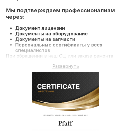
Мы подтверждаем профессионализм
через:
Документ лицензии
Документы на оборудование
Документы на запчасти
Персональные сертификаты у всех
специалистов
При обращении в наш СЦ или заказе ремонта
Коверлок вы получаете качественный ремонт и
Развернуть
гарантию на все работы и комплектующие.