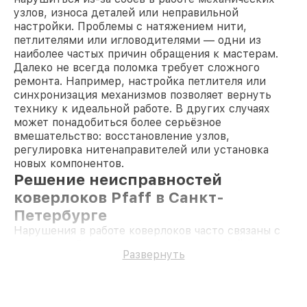
узлов, износа деталей или неправильной
настройки. Проблемы с натяжением нити,
петлителями или игловодителями — одни из
наиболее частых причин обращения к мастерам.
Далеко не всегда поломка требует сложного
ремонта. Например, настройка петлителя или
синхронизация механизмов позволяет вернуть
технику к идеальной работе. В других случаях
может понадобиться более серьёзное
вмешательство: восстановление узлов,
регулировка нитенаправителей или установка
новых компонентов.
Решение неисправностей
коверлоков Pfaff в Санкт-
Петербурге
Нарушения в работе коверлоков часто связаны с
износом рабочих узлов или неправильной
Развернуть
эксплуатацией. Мы устраняем следующие
проблемы:
Настройка петлителя
: сбои в работе этого
узла приводят к пропускам стежков и