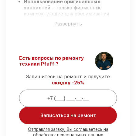
Использование оригинальных
запчастей
– только фирменные
комплектующие для обслуживания
коверлоков.
Развернуть
Квалифицированные специалисты
–
проверенные специалисты с опытом и
аттестацией.
Соблюдение сроков обслуживания
–
соблюдаем сроки, согласованные с
клиентом.
Есть вопросы по ремонту
Гарантийное обслуживание
– починка
техники Pfaff ?
проводится с соблюдением гарантийных
обязательств.
Запишитесь на ремонт и получите
скидку -25%
Что мы гарантируем при
обслуживании коверлоков:
Записаться на ремонт
80%
починок завершаем в присутствии
заказчика
90%
деталей готовы к установке,
Отправляя заявку, Вы соглашаетесь на
остальные заказываются оперативно
обработку персональных данных