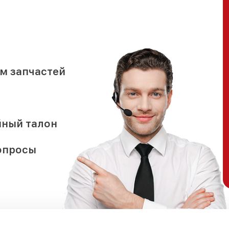
м запчастей
йный талон
опросы