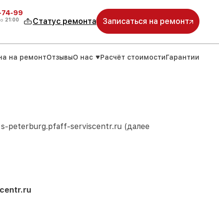
4-74-99
до
21:00
Статус ремонта
Записаться на ремонт
на на ремонт
Отзывы
О нас
Расчёт стоимости
Гарантии
м
s-peterburg.pfaff-serviscentr.ru
(далее
centr.ru